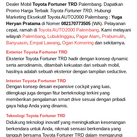
Dealer Mobil
Toyota Fortuner TRD
Palembang. Dapatkan
Promo Harga Terbaik
Toyota Fortuner TRD
. Hubungi
Marketing Eksekutif Toyota AUTO2000 Palembang :
Yuga
Heryan Pratama
di Nomer
082170773505
(WA). Pelayanan
cepat, ramah di
Toyota AUTO2000 Palembang
. Kami melayani
wilayah
Palembang
,
Lubuklinggau
,
Pagar Alam
,
Prabumulih
,
Banyuasin
,
Empat Lawang
,
Ogan Komering
dan sekitarnya.
Exterior Toyota Fortuner TRD
Eksterior Toyota Fortuner TRD hadir dengan konsep dynamic
serta aerodinamis, ditambah kekuatan dari sebuah mobil,
hasilnya adalah sebuah eksterior dengan tampilan seductive.
Interior Toyota Fortuner TRD
Dengan konsep desain expansive cockpit yang luas,
dilengkapi juga dengan fitur berteknologi terkini yang
memberikan pengalaman smart drive sesuai dengan pribadi
gaya hidup Anda yang dinamis.
Teknologi Toyota Fortuner TRD
Didukung teknologi inovatif yang meningkatkan kesenangan
berkendara untuk Anda, nikmati sensasi berkendara yang
tangguh bersama Toyota Fortuner TRD dalam mengarungi