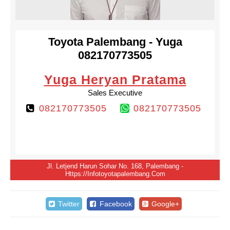
Toyota Palembang - Yuga
082170773505
Yuga Heryan Pratama
Sales Executive
082170773505
082170773505
Jl. Letjend Harun Sohar No. 168, Palembang -
Https://infotoyotapalembang.com
Twitter
Facebook
Google+