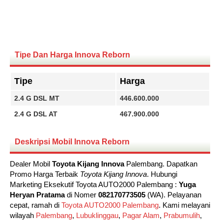
Tipe Dan Harga Innova Reborn
Tipe
Harga
2.4 G DSL MT
446.600.000
2.4 G DSL AT
467.900.000
Deskripsi Mobil Innova Reborn
Dealer Mobil
Toyota Kijang Innova
Palembang. Dapatkan
Promo Harga Terbaik
Toyota Kijang Innova
. Hubungi
Marketing Eksekutif Toyota AUTO2000 Palembang :
Yuga
Heryan Pratama
di Nomer
082170773505
(WA). Pelayanan
cepat, ramah di
Toyota AUTO2000 Palembang
. Kami melayani
wilayah
Palembang
,
Lubuklinggau
,
Pagar Alam
,
Prabumulih
,