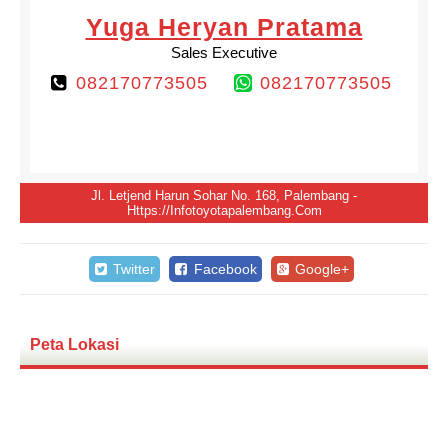
Yuga Heryan Pratama
Sales Executive
082170773505
082170773505
Jl. Letjend Harun Sohar No. 168, Palembang -
Https://infotoyotapalembang.com
Twitter
Facebook
Google+
Peta Lokasi